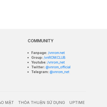
COMMUNITY
Fanpage:
/vnrom.net
Group:
/vnROM.CLUB
Youtube:
/vnrom_net
Twitter:
@vnrom_official
Telegram:
@vnrom_net
ẢO MẬT
THỎA THUẬN SỬ DỤNG
UPTIME