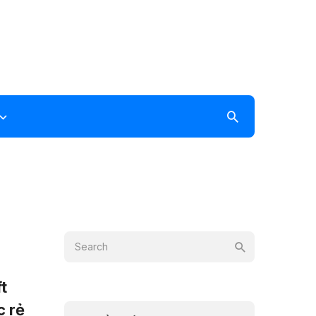
t
c rẻ