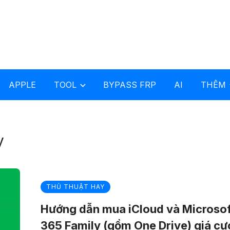
APPLE
TOOL
BYPASS FRP
AI
THÊM
y
THỦ THUẬT HAY
Hướng dẫn mua iCloud và Microsof
365 Family (gồm One Drive) giá cự