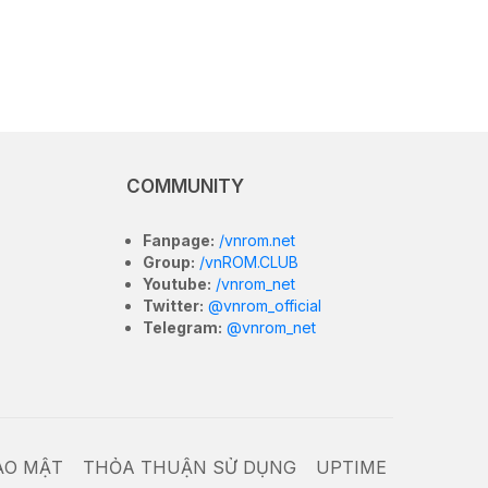
COMMUNITY
Fanpage:
/vnrom.net
Group:
/vnROM.CLUB
Youtube:
/vnrom_net
Twitter:
@vnrom_official
Telegram:
@vnrom_net
ẢO MẬT
THỎA THUẬN SỬ DỤNG
UPTIME