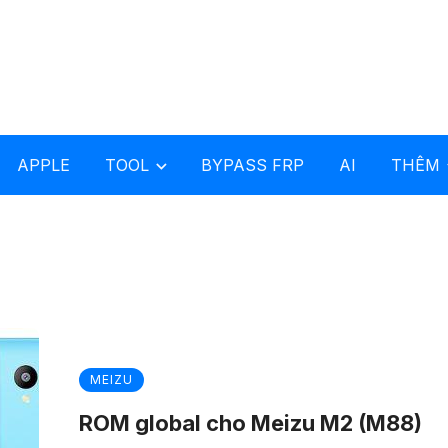
APPLE
TOOL
BYPASS FRP
AI
THÊM
MEIZU
ROM global cho Meizu M2 (M88)