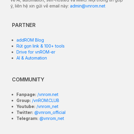
ý, liên hệ xin gửi về email này:
admin@vnrom.net
PARTNER
addROM Blog
Rút gọn link & 100+ tools
Drive for vnROM-er
AI & Automation
COMMUNITY
Fanpage:
/vnrom.net
Group:
/vnROM.CLUB
Youtube:
/vnrom_net
Twitter:
@vnrom_official
Telegram:
@vnrom_net