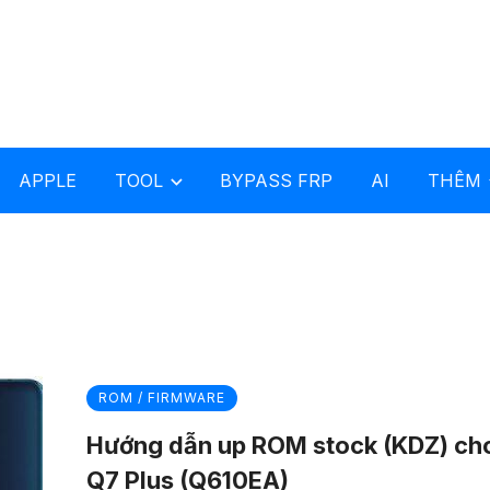
APPLE
TOOL
BYPASS FRP
AI
THÊM
ROM / FIRMWARE
Hướng dẫn up ROM stock (KDZ) ch
Q7 Plus (Q610EA)