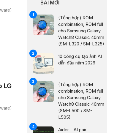
BÀI MỚI
mware)
(Tổng hợp) ROM
combination, ROM full
cho Samsung Galaxy
Watch8 Classic 40mm
(SM-L320 / SM-L325)
10 công cụ tạo ảnh AI
dẫn đầu năm 2026
(Tổng hợp) ROM
o LG
combination, ROM full
cho Samsung Galaxy
Watch8 Classic 46mm
mware)
(SM-L500 / SM-
L505)
Aider – AI pair