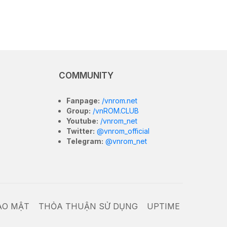
COMMUNITY
Fanpage:
/vnrom.net
Group:
/vnROM.CLUB
Youtube:
/vnrom_net
Twitter:
@vnrom_official
Telegram:
@vnrom_net
ẢO MẬT
THỎA THUẬN SỬ DỤNG
UPTIME