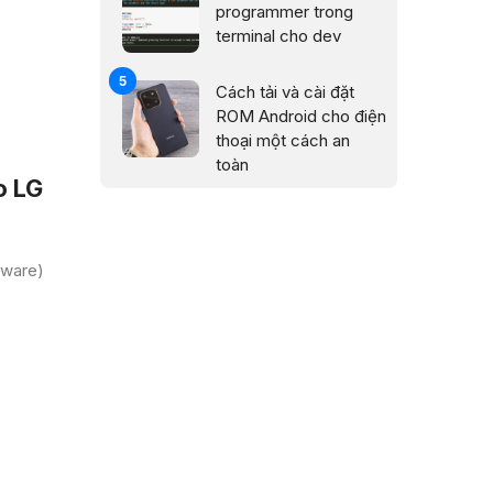
programmer trong
terminal cho dev
Cách tải và cài đặt
ROM Android cho điện
thoại một cách an
toàn
o LG
mware)