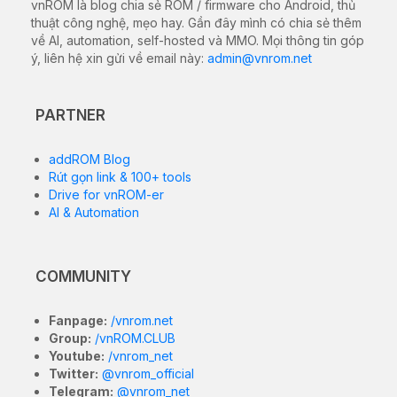
vnROM là blog chia sẻ ROM / firmware cho Android, thủ
thuật công nghệ, mẹo hay. Gần đây mình có chia sẻ thêm
về AI, automation, self-hosted và MMO. Mọi thông tin góp
ý, liên hệ xin gửi về email này:
admin@vnrom.net
PARTNER
addROM Blog
Rút gọn link & 100+ tools
Drive for vnROM-er
AI & Automation
COMMUNITY
Fanpage:
/vnrom.net
Group:
/vnROM.CLUB
Youtube:
/vnrom_net
Twitter:
@vnrom_official
Telegram:
@vnrom_net