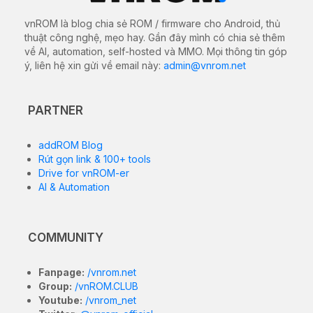
vnROM là blog chia sẻ ROM / firmware cho Android, thủ
thuật công nghệ, mẹo hay. Gần đây mình có chia sẻ thêm
về AI, automation, self-hosted và MMO. Mọi thông tin góp
ý, liên hệ xin gửi về email này:
admin@vnrom.net
PARTNER
addROM Blog
Rút gọn link & 100+ tools
Drive for vnROM-er
AI & Automation
COMMUNITY
Fanpage:
/vnrom.net
Group:
/vnROM.CLUB
Youtube:
/vnrom_net