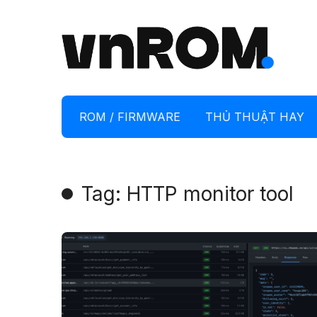
ROM / FIRMWARE
THỦ THUẬT HAY
Tag: HTTP monitor tool