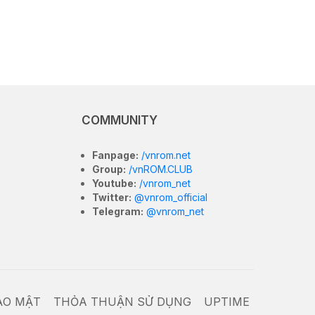
COMMUNITY
Fanpage:
/vnrom.net
Group:
/vnROM.CLUB
Youtube:
/vnrom_net
Twitter:
@vnrom_official
Telegram:
@vnrom_net
ẢO MẬT
THỎA THUẬN SỬ DỤNG
UPTIME