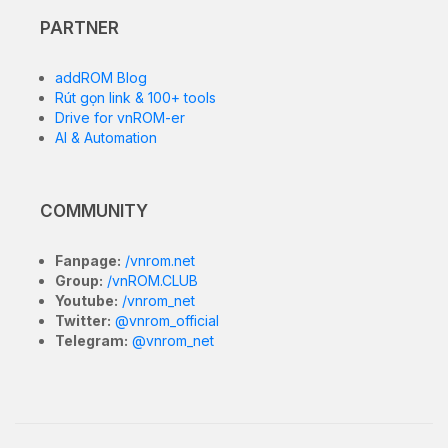
PARTNER
addROM Blog
Rút gọn link & 100+ tools
Drive for vnROM-er
AI & Automation
COMMUNITY
Fanpage:
/vnrom.net
Group:
/vnROM.CLUB
Youtube:
/vnrom_net
Twitter:
@vnrom_official
Telegram:
@vnrom_net