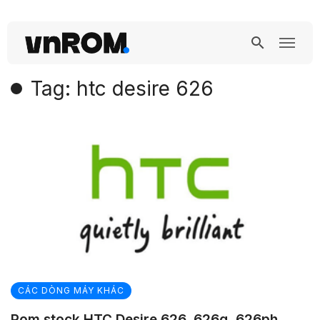
Tag: htc desire 626
CÁC DÒNG MÁY KHÁC
Rom stock HTC Desire 626, 626g, 626ph