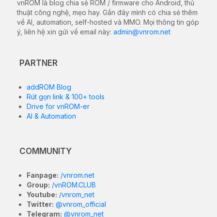
vnROM là blog chia sẻ ROM / firmware cho Android, thủ
thuật công nghệ, mẹo hay. Gần đây mình có chia sẻ thêm
về AI, automation, self-hosted và MMO. Mọi thông tin góp
ý, liên hệ xin gửi về email này:
admin@vnrom.net
PARTNER
addROM Blog
Rút gọn link & 100+ tools
Drive for vnROM-er
AI & Automation
COMMUNITY
Fanpage:
/vnrom.net
Group:
/vnROM.CLUB
Youtube:
/vnrom_net
Twitter:
@vnrom_official
Telegram:
@vnrom_net