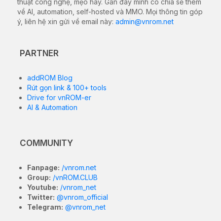
thuật công nghệ, mẹo hay. Gần đây mình có chia sẻ thêm
về AI, automation, self-hosted và MMO. Mọi thông tin góp
ý, liên hệ xin gửi về email này:
admin@vnrom.net
PARTNER
addROM Blog
Rút gọn link & 100+ tools
Drive for vnROM-er
AI & Automation
COMMUNITY
Fanpage:
/vnrom.net
Group:
/vnROM.CLUB
Youtube:
/vnrom_net
Twitter:
@vnrom_official
Telegram:
@vnrom_net