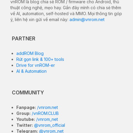
vnROM là blog chia sẻ ROM / firmware cho Android, thủ
thuật công nghệ, mẹo hay. Gần đây mình có chia sẻ thêm
về AI, automation, self-hosted và MMO. Mọi thông tin góp
ý, liên hệ xin gửi về email này:
admin@vnrom.net
PARTNER
addROM Blog
Rút gọn link & 100+ tools
Drive for vnROM-er
AI & Automation
COMMUNITY
Fanpage:
/vnrom.net
Group:
/vnROM.CLUB
Youtube:
/vnrom_net
Twitter:
@vnrom_official
Telegram:
@vnrom_net