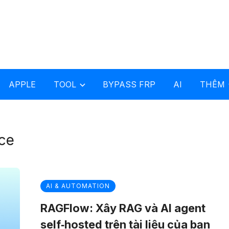
APPLE
TOOL
BYPASS FRP
AI
THÊM
nce
AI & AUTOMATION
RAGFlow: Xây RAG và AI agent
self‑hosted trên tài liệu của bạn