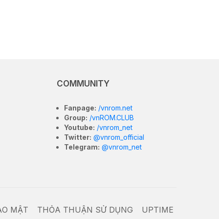
COMMUNITY
Fanpage:
/vnrom.net
Group:
/vnROM.CLUB
Youtube:
/vnrom_net
Twitter:
@vnrom_official
Telegram:
@vnrom_net
ẢO MẬT
THỎA THUẬN SỬ DỤNG
UPTIME