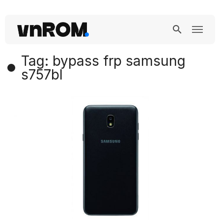
Tag: bypass frp samsung
s757bl