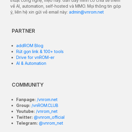
thuật công nghệ, mẹo hay. Gần đây mình có chia sẻ thêm
về AI, automation, self-hosted và MMO. Mọi thông tin góp
ý, liên hệ xin gửi về email này:
admin@vnrom.net
PARTNER
addROM Blog
Rút gọn link & 100+ tools
Drive for vnROM-er
AI & Automation
COMMUNITY
Fanpage:
/vnrom.net
Group:
/vnROM.CLUB
Youtube:
/vnrom_net
Twitter:
@vnrom_official
Telegram:
@vnrom_net