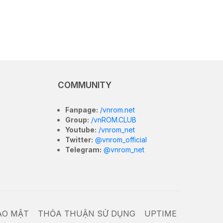
COMMUNITY
Fanpage:
/vnrom.net
Group:
/vnROM.CLUB
Youtube:
/vnrom_net
Twitter:
@vnrom_official
Telegram:
@vnrom_net
ẢO MẬT
THỎA THUẬN SỬ DỤNG
UPTIME