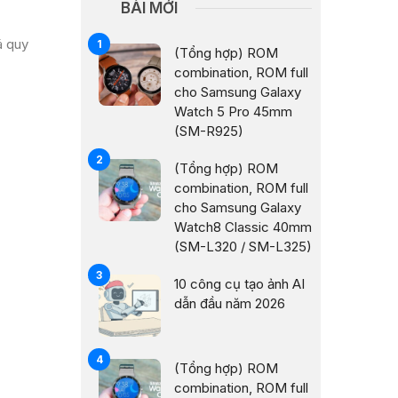
BÀI MỚI
á quy
(Tổng hợp) ROM
combination, ROM full
cho Samsung Galaxy
Watch 5 Pro 45mm
(SM-R925)
(Tổng hợp) ROM
combination, ROM full
cho Samsung Galaxy
Watch8 Classic 40mm
(SM-L320 / SM-L325)
10 công cụ tạo ảnh AI
dẫn đầu năm 2026
(Tổng hợp) ROM
combination, ROM full