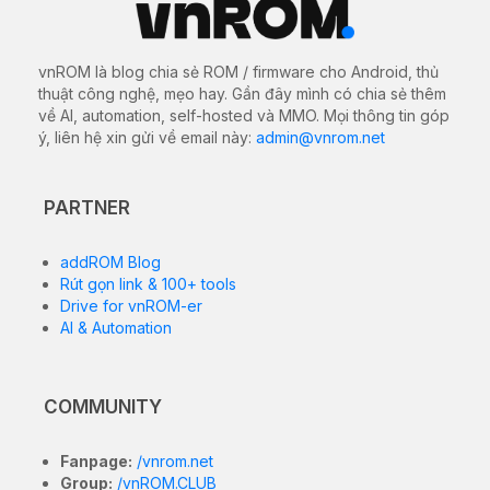
vnROM là blog chia sẻ ROM / firmware cho Android, thủ
thuật công nghệ, mẹo hay. Gần đây mình có chia sẻ thêm
về AI, automation, self-hosted và MMO. Mọi thông tin góp
ý, liên hệ xin gửi về email này:
admin@vnrom.net
PARTNER
addROM Blog
Rút gọn link & 100+ tools
Drive for vnROM-er
AI & Automation
COMMUNITY
Fanpage:
/vnrom.net
Group:
/vnROM.CLUB