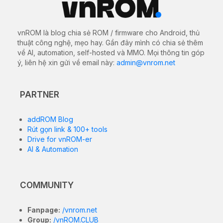
vnROM là blog chia sẻ ROM / firmware cho Android, thủ
thuật công nghệ, mẹo hay. Gần đây mình có chia sẻ thêm
về AI, automation, self-hosted và MMO. Mọi thông tin góp
ý, liên hệ xin gửi về email này:
admin@vnrom.net
PARTNER
addROM Blog
Rút gọn link & 100+ tools
Drive for vnROM-er
AI & Automation
COMMUNITY
Fanpage:
/vnrom.net
Group:
/vnROM.CLUB