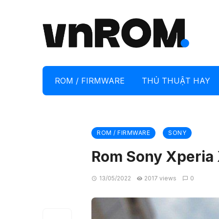
ROM / FIRMWARE
THỦ THUẬT HAY
ROM / FIRMWARE
SONY
Rom Sony Xperia 
13/05/2022
2017 views
0