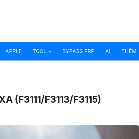
APPLE
TOOL
BYPASS FRP
AI
THÊM
XA (F3111/F3113/F3115)