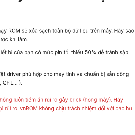
hạy ROM sẽ xóa sạch toàn bộ dữ liệu trên máy. Hãy sao
ước khi làm.
ết bị của bạn có mức pin tối thiểu 50% để tránh sập
ặt driver phù hợp cho máy tính và chuẩn bị sẵn công
, QFIL… ).
ống luôn tiềm ẩn rủi ro gây brick (hỏng máy). Hãy
ọi rủi ro. vnROM không chịu trách nhiệm đối với các hư