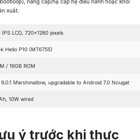
(bootloop), nâng cấp/hạ cấp hệ điều hành hoặc khôi
ản xuất.
h IPS LCD, 720×1280 pixels
k Helio P10 (MT6755)
M / 16GB ROM
 6.0.1 Marshmallow, upgradable to Android 7.0 Nougat
Ah, 10W wired
ưu ý trước khi thực