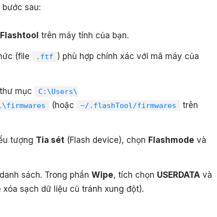
 bước sau:
Flashtool
trên máy tính của bạn.
ức (file
) phù hợp chính xác với mã máy của
.ftf
 thư mục
C:\Users\
(hoặc
trên
l\firmwares
~/.flashTool/firmwares
iểu tượng
Tia sét
(Flash device), chọn
Flashmode
và
 danh sách. Trong phần
Wipe
, tích chọn
USERDATA
và
xóa sạch dữ liệu cũ tránh xung đột).