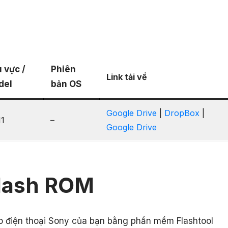
 vực /
Phiên
Link tải về
del
bản OS
Google Drive
|
DropBox
|
11
–
Google Drive
lash ROM
ho điện thoại Sony của bạn bằng phần mềm Flashtool