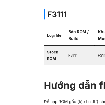
F3111
Bản ROM /
Khu
Loại file
Build
Mo
Stock
F3111
F31
ROM
Hướng dẫn f
Để nạp ROM gốc (tệp tin .ftf) c