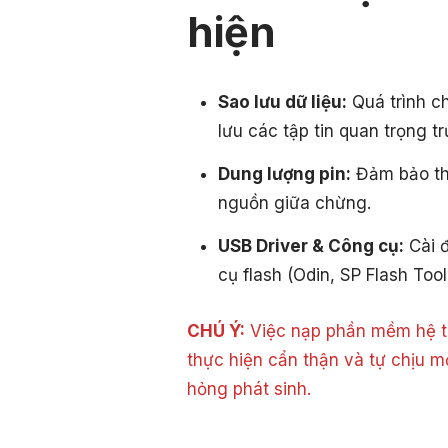
hiện
Sao lưu dữ liệu:
Quá trình c
lưu các tập tin quan trọng tr
Dung lượng pin:
Đảm bảo thi
nguồn giữa chừng.
USB Driver & Công cụ:
Cài đ
cụ flash (Odin, SP Flash Tool
CHÚ Ý:
Việc nạp phần mềm hệ th
thực hiện cẩn thận và tự chịu m
hỏng phát sinh.