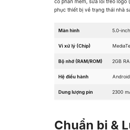
cố phần mềm, sửa lỗi treo logo 
phục thiết bị về trạng thái nhà s
Màn hình
5.0-inc
Vi xử lý (Chip)
MediaTe
Bộ nhớ (RAM/ROM)
2GB RA
Hệ điều hành
Android
Dung lượng pin
2300 m
Chuẩn bị & L