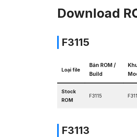
Download R
F3115
Bản ROM /
Khu
Loại file
Build
Mo
Stock
F3115
F31
ROM
F3113