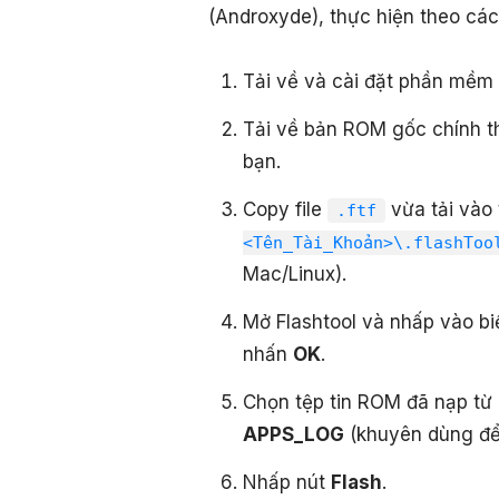
(Androxyde), thực hiện theo các
Tải về và cài đặt phần mềm
Tải về bản ROM gốc chính th
bạn.
Copy file
vừa tải vào
.ftf
<Tên_Tài_Khoản>\.flashToo
Mac/Linux).
Mở Flashtool và nhấp vào b
nhấn
OK
.
Chọn tệp tin ROM đã nạp từ
APPS_LOG
(khuyên dùng để 
Nhấp nút
Flash
.