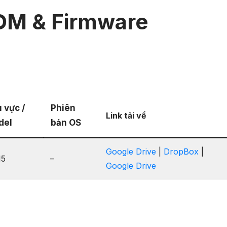
OM & Firmware
 vực /
Phiên
Link tải về
del
bản OS
Google Drive
|
DropBox
|
15
–
Google Drive