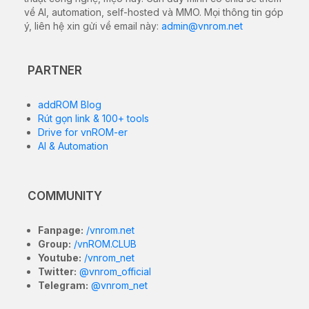
về AI, automation, self-hosted và MMO. Mọi thông tin góp
ý, liên hệ xin gửi về email này:
admin@vnrom.net
PARTNER
addROM Blog
Rút gọn link & 100+ tools
Drive for vnROM-er
AI & Automation
COMMUNITY
Fanpage:
/vnrom.net
Group:
/vnROM.CLUB
Youtube:
/vnrom_net
Twitter:
@vnrom_official
Telegram:
@vnrom_net