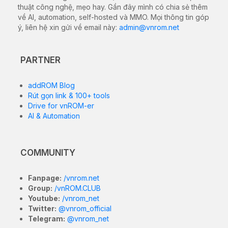
thuật công nghệ, mẹo hay. Gần đây mình có chia sẻ thêm
về AI, automation, self-hosted và MMO. Mọi thông tin góp
ý, liên hệ xin gửi về email này:
admin@vnrom.net
PARTNER
addROM Blog
Rút gọn link & 100+ tools
Drive for vnROM-er
AI & Automation
COMMUNITY
Fanpage:
/vnrom.net
Group:
/vnROM.CLUB
Youtube:
/vnrom_net
Twitter:
@vnrom_official
Telegram:
@vnrom_net