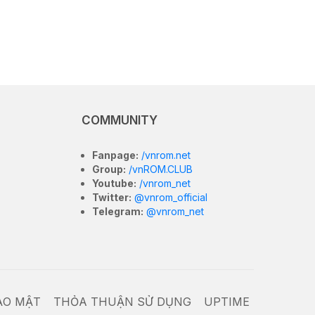
COMMUNITY
Fanpage:
/vnrom.net
Group:
/vnROM.CLUB
Youtube:
/vnrom_net
Twitter:
@vnrom_official
Telegram:
@vnrom_net
ẢO MẬT
THỎA THUẬN SỬ DỤNG
UPTIME