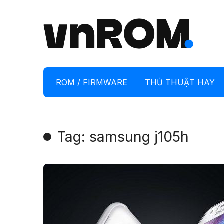
ROM / FIRMWARE
THỦ THUẬT HAY
Tag: samsung j105h