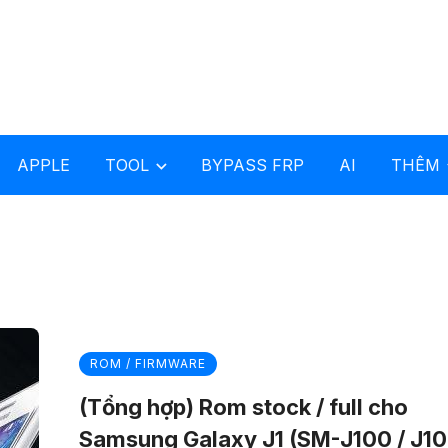
APPLE
TOOL
BYPASS FRP
AI
THÊM
ROM / FIRMWARE
(Tổng hợp) Rom stock / full cho
Samsung Galaxy J1 (SM-J100 / J10