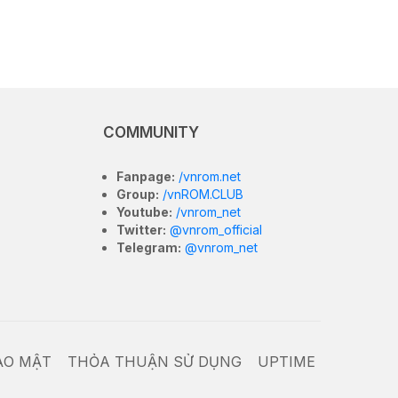
COMMUNITY
Fanpage:
/vnrom.net
Group:
/vnROM.CLUB
Youtube:
/vnrom_net
Twitter:
@vnrom_official
Telegram:
@vnrom_net
ẢO MẬT
THỎA THUẬN SỬ DỤNG
UPTIME