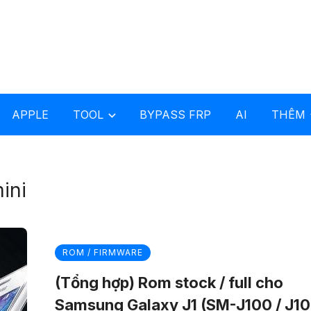
APPLE
TOOL
BYPASS FRP
AI
THÊM
ini
ROM / FIRMWARE
(Tổng hợp) Rom stock / full cho
Samsung Galaxy J1 (SM-J100 / J10