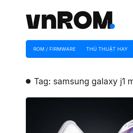
ROM / FIRMWARE
THỦ THUẬT HAY
Tag: samsung galaxy j1 m