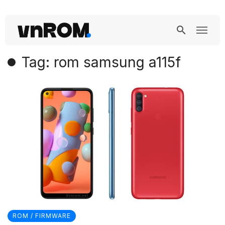
Tag: rom samsung a115f
ROM / FIRMWARE