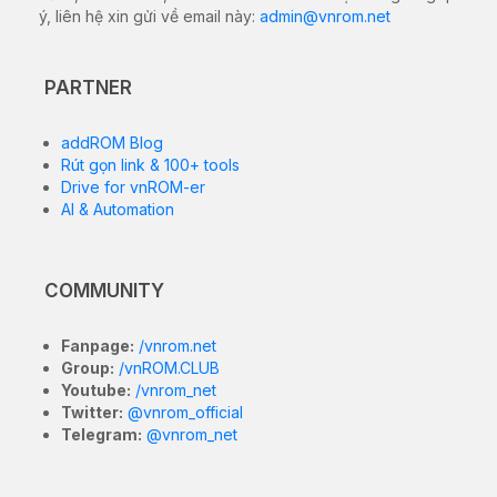
ý, liên hệ xin gửi về email này:
admin@vnrom.net
PARTNER
addROM Blog
Rút gọn link & 100+ tools
Drive for vnROM-er
AI & Automation
COMMUNITY
Fanpage:
/vnrom.net
Group:
/vnROM.CLUB
Youtube:
/vnrom_net
Twitter:
@vnrom_official
Telegram:
@vnrom_net