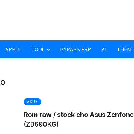
APPLE
TOOL
BYPASS FRP
AI
THÊM
Go
ASUS
Rom raw / stock cho Asus Zenfone
(ZB690KG)