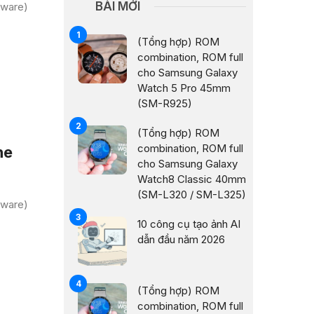
BÀI MỚI
mware)
(Tổng hợp) ROM
combination, ROM full
cho Samsung Galaxy
Watch 5 Pro 45mm
(SM-R925)
(Tổng hợp) ROM
combination, ROM full
ne
cho Samsung Galaxy
Watch8 Classic 40mm
(SM-L320 / SM-L325)
mware)
10 công cụ tạo ảnh AI
dẫn đầu năm 2026
(Tổng hợp) ROM
combination, ROM full