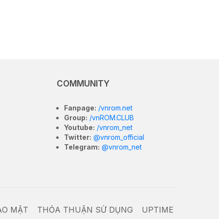
COMMUNITY
Fanpage:
/vnrom.net
Group:
/vnROM.CLUB
Youtube:
/vnrom_net
Twitter:
@vnrom_official
Telegram:
@vnrom_net
ẢO MẬT
THỎA THUẬN SỬ DỤNG
UPTIME