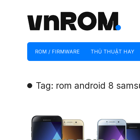
ROM / FIRMWARE
THỦ THUẬT HAY
Tag: rom android 8 sam