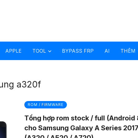
APPLE
TOOL
BYPASS FRP
AI
THÊM
sung a320f
ROM / FIRMWARE
Tổng hợp rom stock / full (Android 
cho Samsung Galaxy A Series 201
(A320 / A520 / A720)