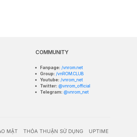
COMMUNITY
Fanpage:
/vnrom.net
Group:
/vnROM.CLUB
Youtube:
/vnrom_net
Twitter:
@vnrom_official
Telegram:
@vnrom_net
ẢO MẬT
THỎA THUẬN SỬ DỤNG
UPTIME