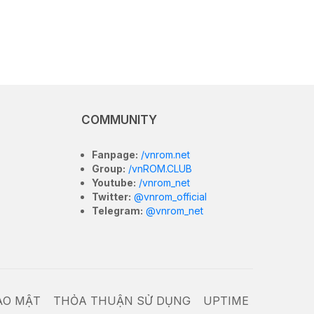
COMMUNITY
Fanpage:
/vnrom.net
Group:
/vnROM.CLUB
Youtube:
/vnrom_net
Twitter:
@vnrom_official
Telegram:
@vnrom_net
ẢO MẬT
THỎA THUẬN SỬ DỤNG
UPTIME