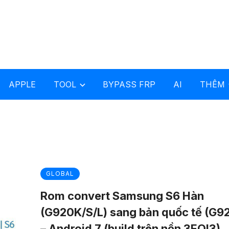
APPLE
TOOL
BYPASS FRP
AI
THÊM
GLOBAL
Rom convert Samsung S6 Hàn
(G920K/S/L) sang bản quốc tế (G9
– Android 7 (build trên nền 3EQI3)