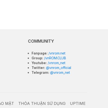
COMMUNITY
Fanpage:
/vnrom.net
Group:
/vnROM.CLUB
Youtube:
/vnrom_net
Twitter:
@vnrom_official
Telegram:
@vnrom_net
ẢO MẬT
THỎA THUẬN SỬ DỤNG
UPTIME