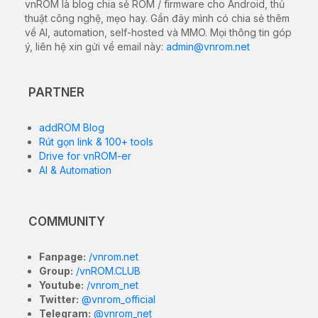
vnROM là blog chia sẻ ROM / firmware cho Android, thủ
thuật công nghệ, mẹo hay. Gần đây mình có chia sẻ thêm
về AI, automation, self-hosted và MMO. Mọi thông tin góp
ý, liên hệ xin gửi về email này:
admin@vnrom.net
PARTNER
addROM Blog
Rút gọn link & 100+ tools
Drive for vnROM-er
AI & Automation
COMMUNITY
Fanpage:
/vnrom.net
Group:
/vnROM.CLUB
Youtube:
/vnrom_net
Twitter:
@vnrom_official
Telegram:
@vnrom_net