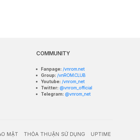
COMMUNITY
Fanpage:
/vnrom.net
Group:
/vnROM.CLUB
Youtube:
/vnrom_net
Twitter:
@vnrom_official
Telegram:
@vnrom_net
ẢO MẬT
THỎA THUẬN SỬ DỤNG
UPTIME