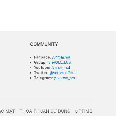
COMMUNITY
Fanpage:
/vnrom.net
Group:
/vnROM.CLUB
Youtube:
/vnrom_net
Twitter:
@vnrom_official
Telegram:
@vnrom_net
ẢO MẬT
THỎA THUẬN SỬ DỤNG
UPTIME