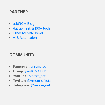
PARTNER
addROM Blog
Rút gọn link & 100+ tools
Drive for vnROM-er
AI & Automation
COMMUNITY
Fanpage:
/vnrom.net
Group:
/vnROM.CLUB
Youtube:
/vnrom_net
Twitter:
@vnrom_official
Telegram:
@vnrom_net