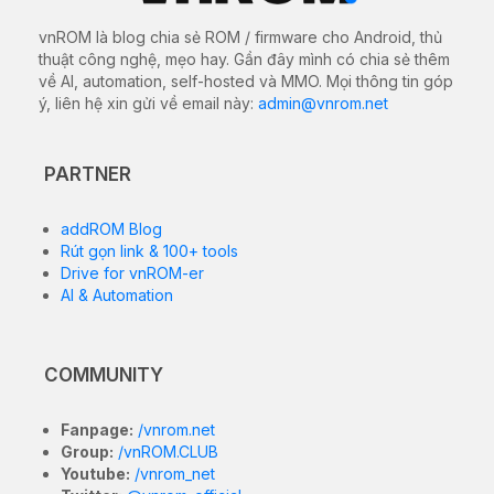
vnROM là blog chia sẻ ROM / firmware cho Android, thủ
thuật công nghệ, mẹo hay. Gần đây mình có chia sẻ thêm
về AI, automation, self-hosted và MMO. Mọi thông tin góp
ý, liên hệ xin gửi về email này:
admin@vnrom.net
PARTNER
addROM Blog
Rút gọn link & 100+ tools
Drive for vnROM-er
AI & Automation
COMMUNITY
Fanpage:
/vnrom.net
Group:
/vnROM.CLUB
Youtube:
/vnrom_net