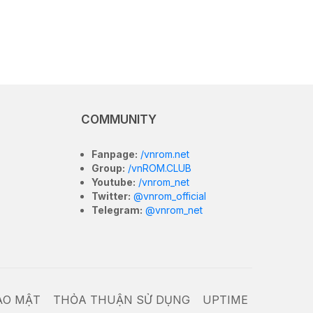
COMMUNITY
Fanpage:
/vnrom.net
Group:
/vnROM.CLUB
Youtube:
/vnrom_net
Twitter:
@vnrom_official
Telegram:
@vnrom_net
ẢO MẬT
THỎA THUẬN SỬ DỤNG
UPTIME