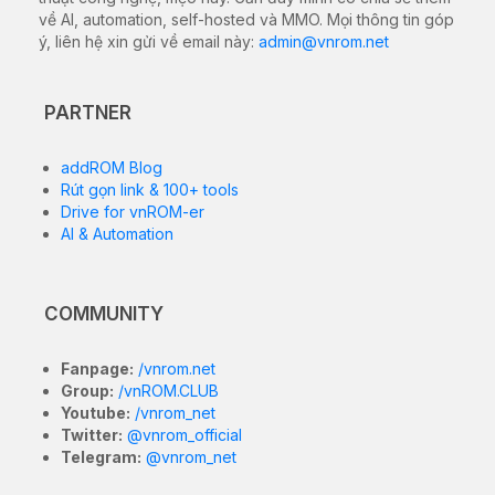
về AI, automation, self-hosted và MMO. Mọi thông tin góp
ý, liên hệ xin gửi về email này:
admin@vnrom.net
PARTNER
addROM Blog
Rút gọn link & 100+ tools
Drive for vnROM-er
AI & Automation
COMMUNITY
Fanpage:
/vnrom.net
Group:
/vnROM.CLUB
Youtube:
/vnrom_net
Twitter:
@vnrom_official
Telegram:
@vnrom_net