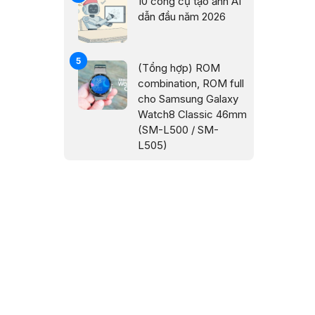
10 công cụ tạo ảnh AI
dẫn đầu năm 2026
(Tổng hợp) ROM
combination, ROM full
cho Samsung Galaxy
Watch8 Classic 46mm
(SM-L500 / SM-
L505)