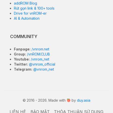
addROM Blog
Rút gọn link & 100+ tools
Drive for vnROM-er
AI & Automation
COMMUNITY
Fanpage:
/vnrom.net
Group:
/vnROM.CLUB
Youtube:
/vnrom_net
Twitter:
@vnrom_official
Telegram:
@vnrom_net
© 2016 - 2026. Made with
by
duy.asia
LIÊN HỆ
BẢO MẬT
THỎA THUẬN SỬ DỤNG