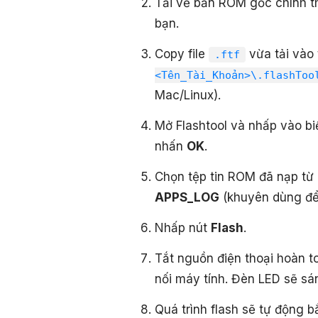
Tải về bản ROM gốc chính th
bạn.
Copy file
vừa tải vào
.ftf
<Tên_Tài_Khoản>\.flashToo
Mac/Linux).
Mở Flashtool và nhấp vào b
nhấn
OK
.
Chọn tệp tin ROM đã nạp từ
APPS_LOG
(khuyên dùng để 
Nhấp nút
Flash
.
Tắt nguồn điện thoại hoàn t
nối máy tính. Đèn LED sẽ s
Quá trình flash sẽ tự động b