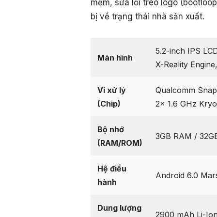
mềm, sửa lỗi treo logo (bootloo
bị về trạng thái nhà sản xuất.
5.2-inch IPS LC
Màn hình
X-Reality Engine
Vi xử lý
Qualcomm Snapd
(Chip)
2x 1.6 GHz Kry
Bộ nhớ
3GB RAM / 32GB
(RAM/ROM)
Hệ điều
Android 6.0 Mar
hành
Dung lượng
2900 mAh Li-Ion