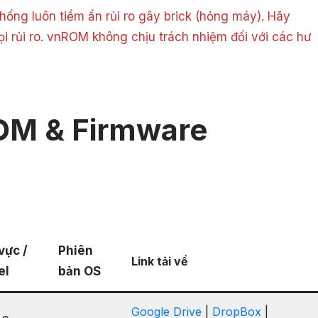
ống luôn tiềm ẩn rủi ro gây brick (hỏng máy). Hãy
ọi rủi ro. vnROM không chịu trách nhiệm đối với các hư
OM & Firmware
vực /
Phiên
Link tải về
el
bản OS
Google Drive
|
DropBox
|