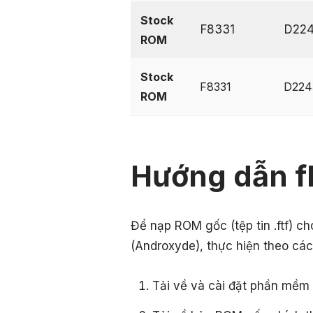
Stock
F8331
D22
ROM
Stock
F8331
D224
ROM
Hướng dẫn f
Để nạp ROM gốc (tệp tin .ftf) c
(Androxyde), thực hiện theo các
Tải về và cài đặt phần mềm