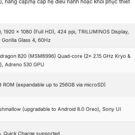
p), nâng cấp/hạ cấp hệ điều hành hoặc khôi phục thiết
D, 1920 x 1080 (Full HD), 424 ppi, TRILUMINOS Display,
, Gorilla Glass 4, 60Hz
ragon 820 (MSM8996) Quad-core (2x 2.15 GHz Kryo &
o), Adreno 530 GPU
 ROM (expandable up to 256GB via microSD)
shmallow (upgradable to Android 8.0 Oreo), Sony UI
, Quick Charge supported