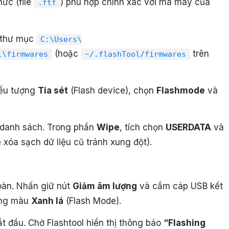
ức (file
) phù hợp chính xác với mã máy của
.ftf
 thư mục
C:\Users\
(hoặc
trên
l\firmwares
~/.flashTool/firmwares
iểu tượng
Tia sét
(Flash device), chọn
Flashmode
và
 danh sách. Trong phần
Wipe
, tích chọn
USERDATA
và
xóa sạch dữ liệu cũ tránh xung đột).
oàn. Nhấn giữ nút
Giảm âm lượng
và cắm cáp USB kết
áng màu
Xanh lá
(Flash Mode).
ắt đầu. Chờ Flashtool hiển thị thông báo
“Flashing