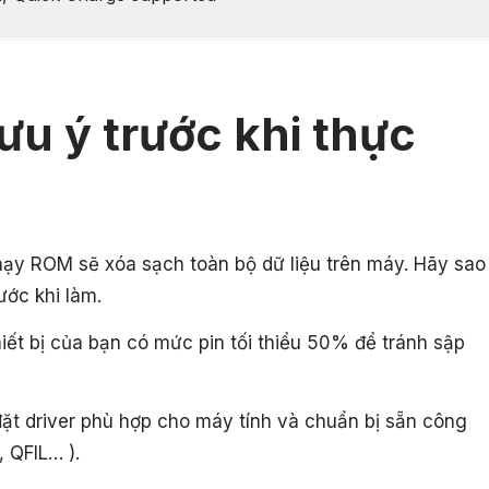
ưu ý trước khi thực
hạy ROM sẽ xóa sạch toàn bộ dữ liệu trên máy. Hãy sao
ước khi làm.
ết bị của bạn có mức pin tối thiểu 50% để tránh sập
ặt driver phù hợp cho máy tính và chuẩn bị sẵn công
, QFIL… ).