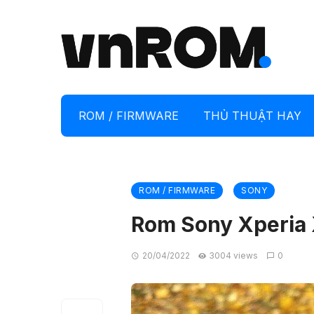
ROM / FIRMWARE
THỦ THUẬT HAY
ROM / FIRMWARE
SONY
Rom Sony Xperia 
20/04/2022
3004 views
0