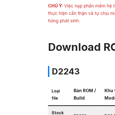
CHÚ Ý:
Việc nạp phần mềm hệ th
thực hiện cẩn thận và tự chịu m
hỏng phát sinh.
Download R
D2243
Bản ROM /
Khu 
Loại
file
Build
Mod
Stock