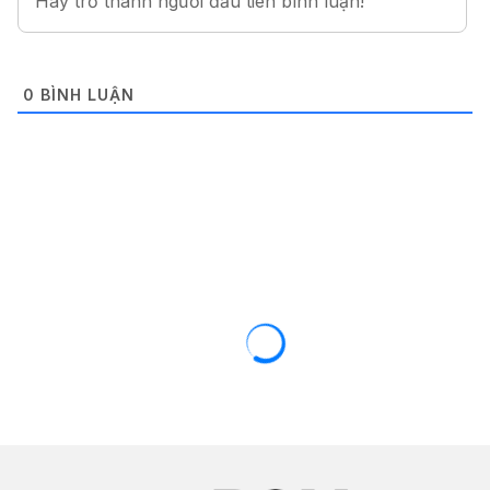
0
BÌNH LUẬN
OPPO / REALME
ROM / FIRMWARE
Rom cứu máy, xóa mật khẩu màn hình
OPPO F9 (CPH1825 / CPH1881)
18/11/2018
7524 views
16