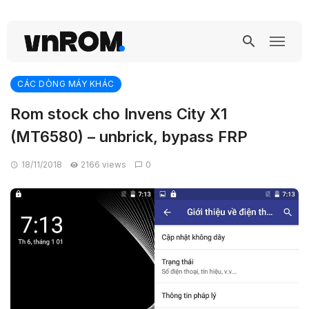
CÁC DÒNG MÁY KHÁC
Rom stock cho Invens City X1
(MT6580) – unbrick, bypass FRP
18/11/2018
2166 views
0