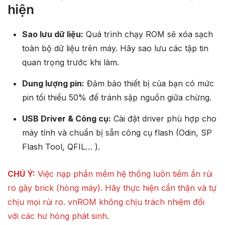
hiện
Sao lưu dữ liệu:
Quá trình chạy ROM sẽ xóa sạch
toàn bộ dữ liệu trên máy. Hãy sao lưu các tập tin
quan trọng trước khi làm.
Dung lượng pin:
Đảm bảo thiết bị của bạn có mức
pin tối thiểu 50% để tránh sập nguồn giữa chừng.
USB Driver & Công cụ:
Cài đặt driver phù hợp cho
máy tính và chuẩn bị sẵn công cụ flash (Odin, SP
Flash Tool, QFIL… ).
CHÚ Ý:
Việc nạp phần mềm hệ thống luôn tiềm ẩn rủi
ro gây brick (hỏng máy). Hãy thực hiện cẩn thận và tự
chịu mọi rủi ro. vnROM không chịu trách nhiệm đối
với các hư hỏng phát sinh.