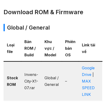
Download ROM & Firmware
Global / General
Bản
Khu
Phiên
Loại
Link tải
ROM /
vực /
bản
file
về
Build
Model
OS
Google
Invens-
Drive
|
Stock
Global /
City-X1-
–
MAX
ROM
General
07.rar
SPEED
LINK