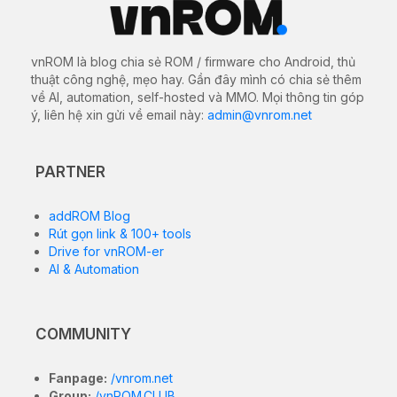
Tại đây bạn có thể tải về bộ file ROM gốc (Stock
Firmware) chính thức mới nhất cho
cứu máy, xóa mật
khẩu màn hình OPPO F9 CPH1825 / CPH1881
. Các file
này cực kỳ cần thiết để khắc phục các sự cố phần
mềm, sửa lỗi treo logo (bootloop), nâng cấp/hạ cấp
hệ điều hành hoặc khôi phục thiết bị về trạng thái nhà
sản xuất.
6.3-inch LTPS IPS LCD,
Màn hình
1080×2340 pixels, 19.5:9 aspect
ratio, Corning Gorilla Glass 5/6
MediaTek Helio P60 Octa-core
Vi xử lý
(4×2.0 GHz Cortex-A73 & 4×2.0
(Chip)
GHz Cortex-A53), Mali-G72 MP3