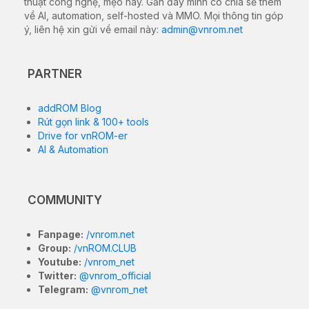
thuật công nghệ, mẹo hay. Gần đây mình có chia sẻ thêm
về AI, automation, self-hosted và MMO. Mọi thông tin góp
ý, liên hệ xin gửi về email này:
admin@vnrom.net
PARTNER
addROM Blog
Rút gọn link & 100+ tools
Drive for vnROM-er
AI & Automation
COMMUNITY
Fanpage:
/vnrom.net
Group:
/vnROM.CLUB
Youtube:
/vnrom_net
Twitter:
@vnrom_official
Telegram:
@vnrom_net