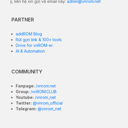
ý, liên hệ xin gửi về email này:
admin@vnrom.net
PARTNER
addROM Blog
Rút gọn link & 100+ tools
Drive for vnROM-er
AI & Automation
COMMUNITY
Fanpage:
/vnrom.net
Group:
/vnROM.CLUB
Youtube:
/vnrom_net
Twitter:
@vnrom_official
Telegram:
@vnrom_net