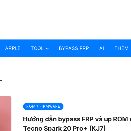
APPLE
TOOL
BYPASS FRP
AI
THÊM
+
ROM / FIRMWARE
Hướng dẫn bypass FRP và up ROM 
Tecno Spark 20 Pro+ (KJ7)