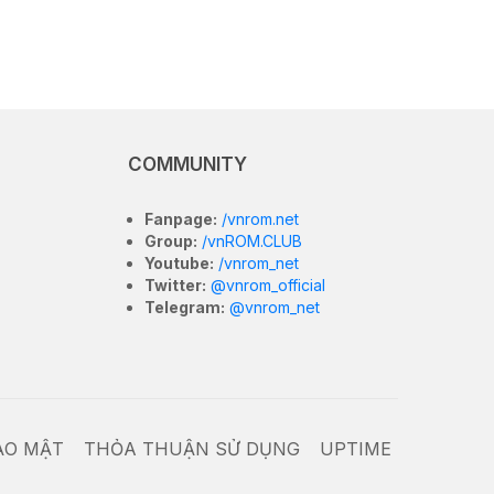
COMMUNITY
Fanpage:
/vnrom.net
Group:
/vnROM.CLUB
Youtube:
/vnrom_net
Twitter:
@vnrom_official
Telegram:
@vnrom_net
ẢO MẬT
THỎA THUẬN SỬ DỤNG
UPTIME