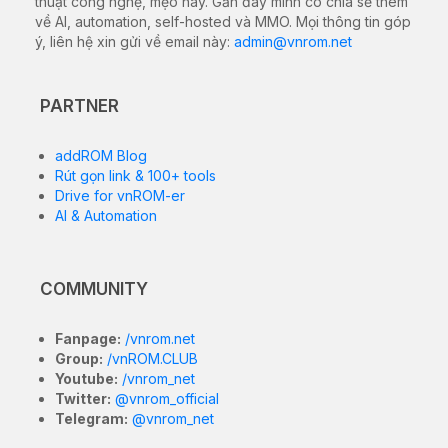
thuật công nghệ, mẹo hay. Gần đây mình có chia sẻ thêm
về AI, automation, self-hosted và MMO. Mọi thông tin góp
ý, liên hệ xin gửi về email này:
admin@vnrom.net
PARTNER
addROM Blog
Rút gọn link & 100+ tools
Drive for vnROM-er
AI & Automation
COMMUNITY
Fanpage:
/vnrom.net
Group:
/vnROM.CLUB
Youtube:
/vnrom_net
Twitter:
@vnrom_official
Telegram:
@vnrom_net