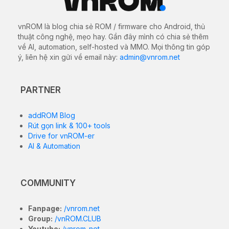
vnROM là blog chia sẻ ROM / firmware cho Android, thủ
thuật công nghệ, mẹo hay. Gần đây mình có chia sẻ thêm
về AI, automation, self-hosted và MMO. Mọi thông tin góp
ý, liên hệ xin gửi về email này:
admin@vnrom.net
PARTNER
addROM Blog
Rút gọn link & 100+ tools
Drive for vnROM-er
AI & Automation
COMMUNITY
Fanpage:
/vnrom.net
Group:
/vnROM.CLUB
Youtube:
/vnrom_net