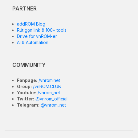
PARTNER
addROM Blog
Rút gọn link & 100+ tools
Drive for vnROM-er
AI & Automation
COMMUNITY
Fanpage:
/vnrom.net
Group:
/vnROM.CLUB
Youtube:
/vnrom_net
Twitter:
@vnrom_official
Telegram:
@vnrom_net