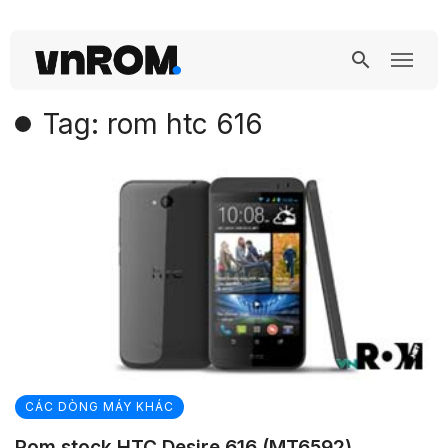
Tag: rom htc 616
CÁC DÒNG MÁY KHÁC
Rom stock HTC Desire 616 (MT6592)