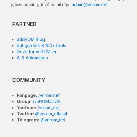
ý, liên hệ xin gửi về email này:
admin@vnrom.net
PARTNER
addROM Blog
Rút gọn link & 100+ tools
Drive for vnROM-er
AI & Automation
COMMUNITY
Fanpage:
/vnrom.net
Group:
/vnROM.CLUB
Youtube:
/vnrom_net
Twitter:
@vnrom_official
Telegram:
@vnrom_net