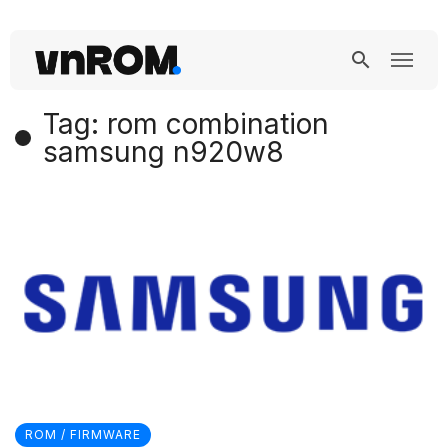
Tag: rom combination
samsung n920w8
ROM / FIRMWARE