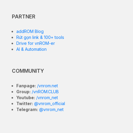
PARTNER
addROM Blog
Rút gọn link & 100+ tools
Drive for vnROM-er
AI & Automation
COMMUNITY
Fanpage:
/vnrom.net
Group:
/vnROM.CLUB
Youtube:
/vnrom_net
Twitter:
@vnrom_official
Telegram:
@vnrom_net