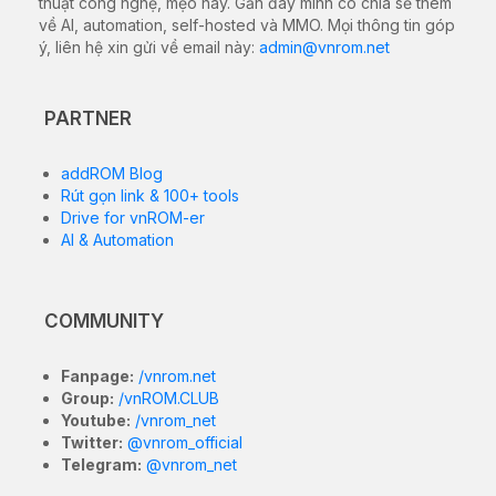
thuật công nghệ, mẹo hay. Gần đây mình có chia sẻ thêm
về AI, automation, self-hosted và MMO. Mọi thông tin góp
ý, liên hệ xin gửi về email này:
admin@vnrom.net
PARTNER
addROM Blog
Rút gọn link & 100+ tools
Drive for vnROM-er
AI & Automation
COMMUNITY
Fanpage:
/vnrom.net
Group:
/vnROM.CLUB
Youtube:
/vnrom_net
Twitter:
@vnrom_official
Telegram:
@vnrom_net