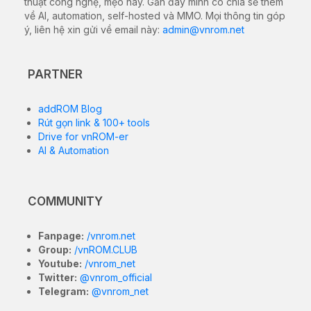
thuật công nghệ, mẹo hay. Gần đây mình có chia sẻ thêm
về AI, automation, self-hosted và MMO. Mọi thông tin góp
ý, liên hệ xin gửi về email này:
admin@vnrom.net
PARTNER
addROM Blog
Rút gọn link & 100+ tools
Drive for vnROM-er
AI & Automation
COMMUNITY
Fanpage:
/vnrom.net
Group:
/vnROM.CLUB
Youtube:
/vnrom_net
Twitter:
@vnrom_official
Telegram:
@vnrom_net