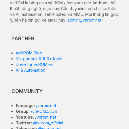
vnROM là blog chia sẻ ROM / firmware cho Android, thủ
thuật công nghệ, mẹo hay. Gần đây mình có chia sẻ thêm
về AI, automation, self-hosted và MMO. Mọi thông tin góp
ý, liên hệ xin gửi về email này:
admin@vnrom.net
PARTNER
addROM Blog
Rút gọn link & 100+ tools
Drive for vnROM-er
AI & Automation
COMMUNITY
Fanpage:
/vnrom.net
Group:
/vnROM.CLUB
Youtube:
/vnrom_net
Twitter:
@vnrom_official
Telegram:
@vnrom_net