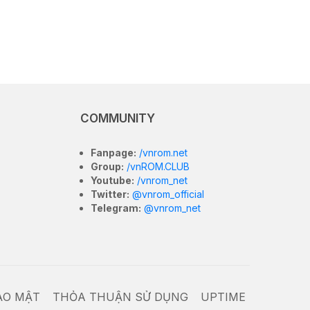
COMMUNITY
Fanpage:
/vnrom.net
Group:
/vnROM.CLUB
Youtube:
/vnrom_net
Twitter:
@vnrom_official
Telegram:
@vnrom_net
ẢO MẬT
THỎA THUẬN SỬ DỤNG
UPTIME