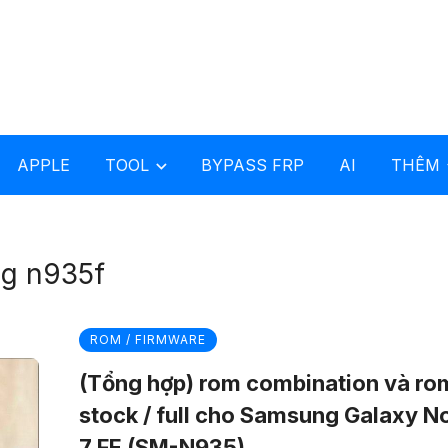
APPLE
TOOL
BYPASS FRP
AI
THÊM
g n935f
ROM / FIRMWARE
(Tổng hợp) rom combination và ro
stock / full cho Samsung Galaxy N
7 FE (SM-N935)