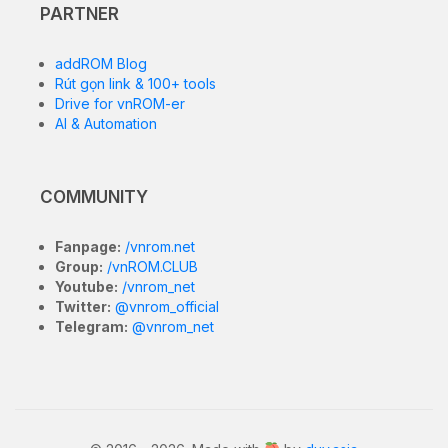
PARTNER
addROM Blog
Rút gọn link & 100+ tools
Drive for vnROM-er
AI & Automation
COMMUNITY
Fanpage:
/vnrom.net
Group:
/vnROM.CLUB
Youtube:
/vnrom_net
Twitter:
@vnrom_official
Telegram:
@vnrom_net